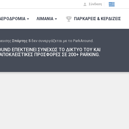
Σύνδεση
ΑΕΡΟΔΡΟΜΙA
ΛΙΜΑΝΙΑ
ΠΑΡΚΑΡΕΙΣ & ΚΕΡΔΙΖΕΙΣ
μευσης
Σπάρτης 5
δεν συνεργάζεται με το ParkAround.
UND ΕΠΕΚΤΕΙΝΕΙ ΣΥΝΕΧΩΣ ΤΟ ΔΙΚΤΥΟ ΤΟΥ ΚΑΙ
ΑΠΟΚΛΕΙΣΤΙΚΕΣ ΠΡΟΣΦΟΡΕΣ ΣΕ 200+ PARKING.