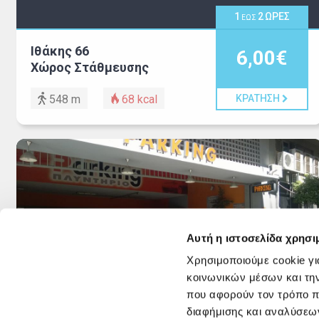
1
2
ΩΡΕΣ
ΕΩΣ
Ιθάκης 66
6,00€
Χώρος Στάθμευσης
548 m
68
kcal
ΚΡΑΤΗΣΗ
Αυτή η ιστοσελίδα χρησι
Χρησιμοποιούμε cookie γι
1
ΩΡΑ
κοινωνικών μέσων και τη
που αφορούν τον τρόπο π
Ιθάκης 48 και 3ης
7,00€
διαφήμισης και αναλύσεων
Σεπτεμβρίου