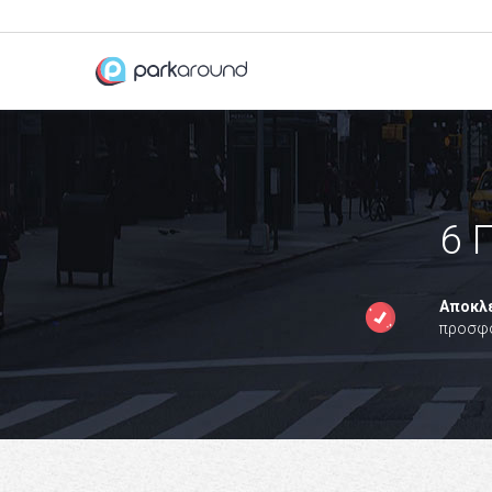
6 
Αποκλε
προσφ