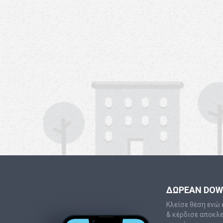
ΔΩΡΕΑΝ DO
Κλείσε θέση ενώ 
& κέρδισε αποκλ