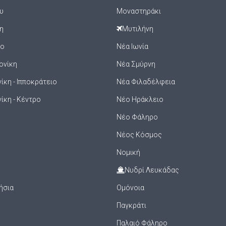
υ
Μοναστηράκι
η
Μυτιλήνη
ιο
Νέα Ιωνία
ονίκη
Νέα Σμύρνη
κη - Ιπποκράτειο
Νέα Φιλαδέλφεια
ίκη - Κέντρο
Νέο Ηράκλειο
Νέο Φάληρο
Νέος Κόσμος
Νομική
Νυδρί Λευκάδας
ήσια
Ομόνοια
Παγκράτι
Παλαιό Φάληρο