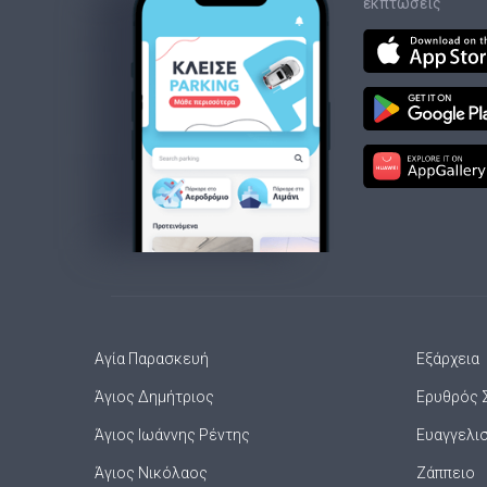
εκπτώσεις
Αγία Παρασκευή
Εξάρχεια
Άγιος Δημήτριος
Ερυθρός 
Άγιος Ιωάννης Ρέντης
Ευαγγελι
Άγιος Νικόλαος
Ζάππειο