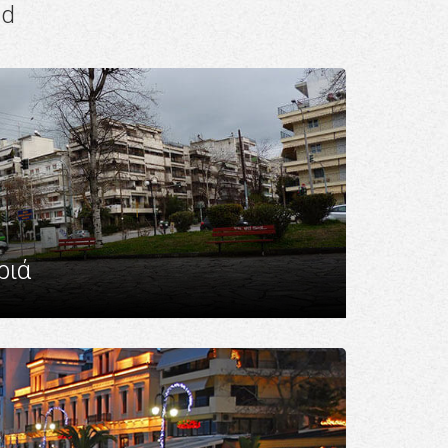
nd
ριά