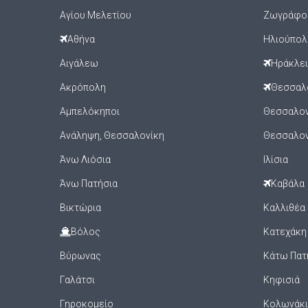
Αγίου Μελετίου
Ζωγράφο
Αθήνα
Ηλιούπολ
Αιγάλεω
Ηράκλε
Ακρόπολη
Θεσσαλ
Αμπελόκηποι
Θεσσαλονί
Ανάληψη, Θεσσαλονίκη
Θεσσαλον
Άνω Λιόσια
Ιλίσια
Άνω Πατήσια
Καβάλα
Βικτώρια
Καλλιθέα
Βόλος
Κατεχάκη
Βύρωνας
Κάτω Πατ
Γαλάτσι
Κηφισιά
Γηροκομείο
Κολωνάκι