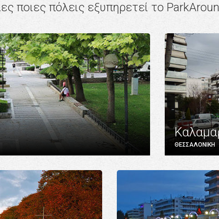
ες ποιες πόλεις εξυπηρετεί το ParkArou
Καλαμα
ΘΕΣΣΑΛΟΝΙΚΗ