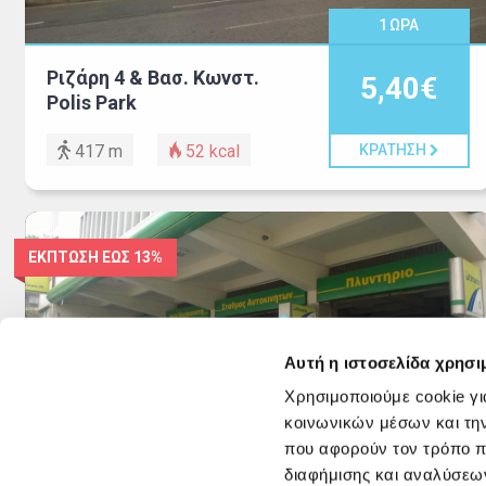
1
ΩΡΑ
Ριζάρη 4 & Βασ. Κωνστ.
5,40€
Polis Park
417 m
52
kcal
ΚΡΑΤΗΣΗ
ΕΚΠΤΩΣΗ ΕΩΣ
13%
Αυτή η ιστοσελίδα χρησι
Χρησιμοποιούμε cookie γι
1
2
ΩΡΕΣ
ΕΩΣ
κοινωνικών μέσων και τη
που αφορούν τον τρόπο π
Βασιλέως Γεωργίου Β 20
7,00€
διαφήμισης και αναλύσεων
Αφοι Κορακιανίτη