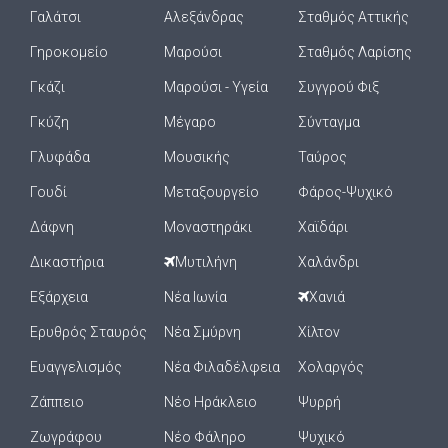
Γαλάτσι
Αλεξάνδρας
Σταθμός Αττικής
Γηροκομείο
Μαρούσι
Σταθμός Λαρίσης
Γκάζι
Μαρούσι - Υγεία
Συγγρού Φιξ
Γκύζη
Μέγαρο
Σύνταγμα
Γλυφάδα
Μουσικής
Ταύρος
Γουδί
Μεταξουργείο
Φάρος-Ψυχικό
Δάφνη
Μοναστηράκι
Χαϊδάρι
Δικαστήρια
Μυτιλήνη
Χαλάνδρι
Εξάρχεια
Νέα Ιωνία
Χανιά
Ερυθρός Σταυρός
Νέα Σμύρνη
Χίλτον
Ευαγγελισμός
Νέα Φιλαδέλφεια
Χολαργός
Ζάππειο
Νέο Ηράκλειο
Ψυρρή
Ζωγράφου
Νέο Φάληρο
Ψυχικό