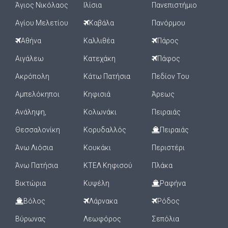
Άγιος Νικόλαος
Ιλίσια
Πανεπιστήμιο
Αγίου Μελετίου
Καβάλα
Πανόρμου
Αθήνα
Καλλιθέα
Πάρος
Αιγάλεω
Κατεχάκη
Πάφος
Ακρόπολη
Κάτω Πατήσια
Πεδίον Του
Αμπελόκηποι
Κηφισιά
Άρεως
Ανάληψη,
Κολωνάκι
Πειραιάς
Θεσσαλονίκη
Κορυδαλλός
Πειραιάς
Άνω Λιόσια
Κουκάκι
Περιστέρι
Άνω Πατήσια
ΚΤΕΛ Κηφισού
Πλάκα
Βικτώρια
Κυψέλη
Ραφήνα
Βόλος
Λάρνακα
Ρόδος
Βύρωνας
Λεωφόρος
Σεπόλια