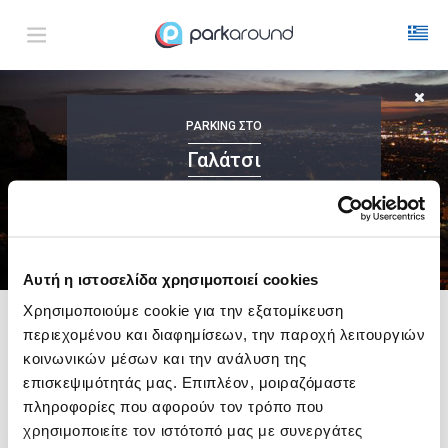
Γαλάτσι
PARKING
ΣΤΟ
Δευ 10 Αυγ 03:30
1
ΩΡΑ
ΑΦΙΞΗ
ΔΙΑΡΚΕΙΑ
Γαλάτσι
48%
ΜΕ ONLINE ΚΡΑΤΗΣΗ
Αυτή η ιστοσελίδα χρησιμοποιεί cookies
Χρησιμοποιούμε cookie για την εξατομίκευση
περιεχομένου και διαφημίσεων, την παροχή λειτουργιών
Δες τώρα τα parking στο χάρτη και σύγκρινε
τιμή
και
απόσταση
κοινωνικών μέσων και την ανάλυση της
επισκεψιμότητάς μας. Επιπλέον, μοιραζόμαστε
πληροφορίες που αφορούν τον τρόπο που
χρησιμοποιείτε τον ιστότοπό μας με συνεργάτες