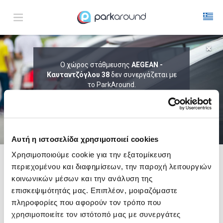
ΑΠΟΤΕΛΕΣΜΑΤΑ ΓΙΑ:
Ο χώρος στάθμευσης
AEGEAN -
Καυταντζόγλου 38
Σαβ 08 Αυγ 05:15
δεν συνεργάζεται με
1
ΩΡΑ
ΑΦΙΞΗ
ΔΙΑΡΚΕΙΑ
το ParkAround.
ΤΟ PARKAROUND ΕΠΕΚΤΕΙΝΕΙ ΣΥΝΕΧΩΣ
ΤΟ ΔΙΚΤΥΟ ΤΟΥ ΚΑΙ ΠΡΟΣΦΕΡΕΙ
ΑΠΟΚΛΕΙΣΤΙΚΕΣ ΠΡΟΣΦΟΡΕΣ ΣΕ 200+
PARKING.
Αυτή η ιστοσελίδα χρησιμοποιεί cookies
Χρησιμοποιούμε cookie για την εξατομίκευση
περιεχομένου και διαφημίσεων, την παροχή λειτουργιών
Δες τώρα τα parking στο χάρτη και σύγκρινε
τιμή
και
απόσταση
κοινωνικών μέσων και την ανάλυση της
επισκεψιμότητάς μας. Επιπλέον, μοιραζόμαστε
πληροφορίες που αφορούν τον τρόπο που
χρησιμοποιείτε τον ιστότοπό μας με συνεργάτες