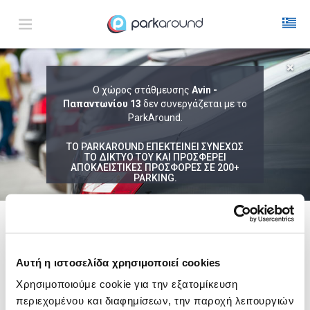
ΑΠΟΤΕΛΕΣΜΑΤΑ ΓΙΑ:
Ο χώρος στάθμευσης
Avin -
Παπαντωνίου 13
Κυρ 09 Αυγ 11:45
δεν συνεργάζεται με το
1
ΩΡΑ
ΑΦΙΞΗ
ΔΙΑΡΚΕΙΑ
ParkAround.
ΤΟ PARKAROUND ΕΠΕΚΤΕΙΝΕΙ ΣΥΝΕΧΩΣ
ΤΟ ΔΙΚΤΥΟ ΤΟΥ ΚΑΙ ΠΡΟΣΦΕΡΕΙ
ΑΠΟΚΛΕΙΣΤΙΚΕΣ ΠΡΟΣΦΟΡΕΣ ΣΕ 200+
PARKING.
Δεν Βρέθηκαν Αποτελέσματα
Δες τώρα τα parking στο χάρτη και σύγκρινε
τιμή
και
απόσταση
ακολουθει μια λιστα με
ενδεικτικες περιοχες
Αυτή η ιστοσελίδα χρησιμοποιεί cookies
Σύνταγμα
Χρησιμοποιούμε cookie για την εξατομίκευση
από
6,00€
περιεχομένου και διαφημίσεων, την παροχή λειτουργιών