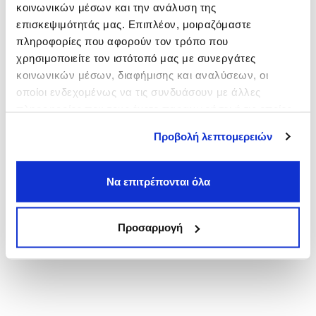
κοινωνικών μέσων και την ανάλυση της
Πλάκα
επισκεψιμότητάς μας. Επιπλέον, μοιραζόμαστε
από
6,00€
πληροφορίες που αφορούν τον τρόπο που
Πανεπιστήμιο
χρησιμοποιείτε τον ιστότοπό μας με συνεργάτες
από
3,00€
κοινωνικών μέσων, διαφήμισης και αναλύσεων, οι
Νομική
οποίοι ενδεχομένως να τις συνδυάσουν με άλλες
από
3,00€
πληροφορίες που τους έχετε παραχωρήσει ή τις οποίες
έχουν συλλέξει σε σχέση με την από μέρους σας χρήση
Προβολή λεπτομερειών
των υπηρεσιών τους.
Να επιτρέπονται όλα
Προσαρμογή