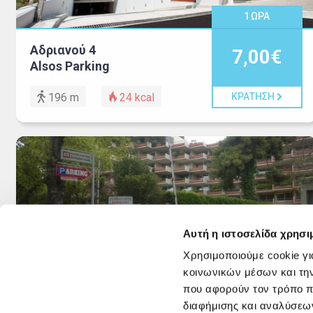
1
ΩΡΑ
Αδριανού 4
7,00€
Alsos Parking
196 m
24
kcal
ΚΡΑΤΗΣΗ
Αυτή η ιστοσελίδα χρησι
Χρησιμοποιούμε cookie γι
1
ΩΡΑ
κοινωνικών μέσων και τη
που αφορούν τον τρόπο π
Ηρώδου Αττικού 7
6,00€
διαφήμισης και αναλύσεων
Χώρος Στάθμευσης