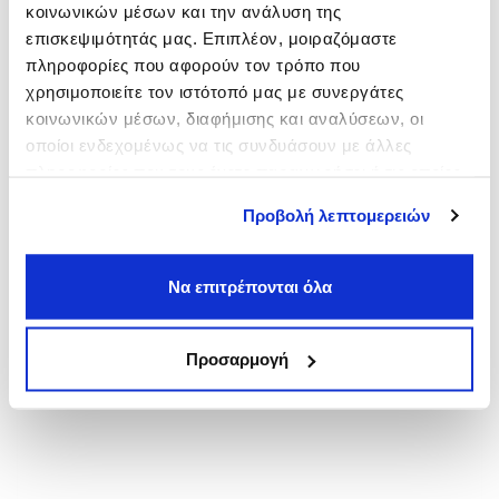
κοινωνικών μέσων και την ανάλυση της
Πλάκα
επισκεψιμότητάς μας. Επιπλέον, μοιραζόμαστε
από
6,00€
πληροφορίες που αφορούν τον τρόπο που
Πανεπιστήμιο
χρησιμοποιείτε τον ιστότοπό μας με συνεργάτες
από
3,00€
κοινωνικών μέσων, διαφήμισης και αναλύσεων, οι
Νομική
οποίοι ενδεχομένως να τις συνδυάσουν με άλλες
από
3,00€
πληροφορίες που τους έχετε παραχωρήσει ή τις οποίες
έχουν συλλέξει σε σχέση με την από μέρους σας χρήση
Προβολή λεπτομερειών
των υπηρεσιών τους.
Να επιτρέπονται όλα
Προσαρμογή