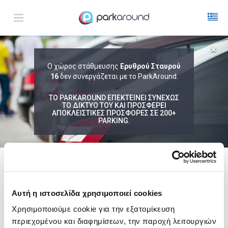
ΑΠΟΤΕΛΕΣΜΑΤΑ ΓΙΑ:
Ο χώρος στάθμευσης
Ερυθρού Σταυρού
16
Πεμ 06 Αυγ 22:00
δεν συνεργάζεται με το ParkAround.
1
ΩΡΑ
ΑΦΙΞΗ
ΔΙΑΡΚΕΙΑ
ΤΟ PARKAROUND ΕΠΕΚΤΕΙΝΕΙ ΣΥΝΕΧΩΣ
ΤΟ ΔΙΚΤΥΟ ΤΟΥ ΚΑΙ ΠΡΟΣΦΕΡΕΙ
ΑΠΟΚΛΕΙΣΤΙΚΕΣ ΠΡΟΣΦΟΡΕΣ ΣΕ 200+
PARKING.
Δεν Βρέθηκαν Αποτελέσματα
Δες τώρα τα parking στο χάρτη και σύγκρινε
τιμή
και
απόσταση
ακολουθει μια λιστα με
ενδεικτικες περιοχες
Αυτή η ιστοσελίδα χρησιμοποιεί cookies
Σύνταγμα
Χρησιμοποιούμε cookie για την εξατομίκευση
από
6,00€
περιεχομένου και διαφημίσεων, την παροχή λειτουργιών