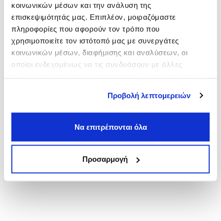
κοινωνικών μέσων και την ανάλυση της
Πλάκα
επισκεψιμότητάς μας. Επιπλέον, μοιραζόμαστε
από
6,00€
πληροφορίες που αφορούν τον τρόπο που
Πανεπιστήμιο
χρησιμοποιείτε τον ιστότοπό μας με συνεργάτες
από
3,00€
κοινωνικών μέσων, διαφήμισης και αναλύσεων, οι
Νομική
οποίοι ενδεχομένως να τις συνδυάσουν με άλλες
από
3,00€
πληροφορίες που τους έχετε παραχωρήσει ή τις οποίες
έχουν συλλέξει σε σχέση με την από μέρους σας χρήση
Προβολή λεπτομερειών
των υπηρεσιών τους.
Να επιτρέπονται όλα
Προσαρμογή