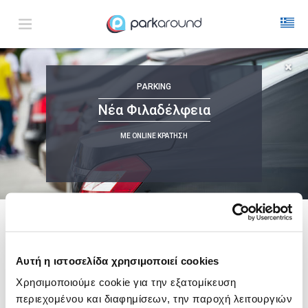
Νέα Φιλαδέλφεια
PARKING
Σαβ 08 Αυγ 19:45
1
ΩΡΑ
ΑΦΙΞΗ
ΔΙΑΡΚΕΙΑ
Νέα Φιλαδέλφεια
ΜΕ ONLINE ΚΡΑΤΗΣΗ
Δεν Βρέθηκαν Αποτελέσματα
Δες τώρα τα parking στο χάρτη και σύγκρινε
τιμή
και
απόσταση
ακολουθει μια λιστα με
ενδεικτικες περιοχες
Αυτή η ιστοσελίδα χρησιμοποιεί cookies
Σύνταγμα
Χρησιμοποιούμε cookie για την εξατομίκευση
από
6,00€
περιεχομένου και διαφημίσεων, την παροχή λειτουργιών