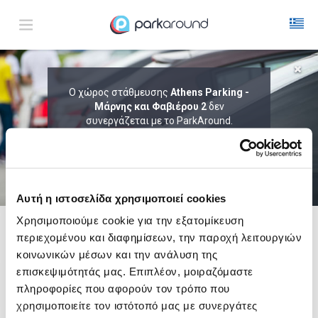
ΑΠΟΤΕΛΕΣΜΑΤΑ ΓΙΑ:
Ο χώρος στάθμευσης
Athens Parking -
Παρ 07 Αυγ 23:00
Μάρνης και Φαβιέρου 2
δεν
1
ΩΡΑ
ΑΦΙΞΗ
ΔΙΑΡΚΕΙΑ
συνεργάζεται με το ParkAround.
ΤΟ PARKAROUND ΕΠΕΚΤΕΙΝΕΙ ΣΥΝΕΧΩΣ
ΤΟ ΔΙΚΤΥΟ ΤΟΥ ΚΑΙ ΠΡΟΣΦΕΡΕΙ
ΑΠΟΚΛΕΙΣΤΙΚΕΣ ΠΡΟΣΦΟΡΕΣ ΣΕ 200+
PARKING.
Αυτή η ιστοσελίδα χρησιμοποιεί cookies
Χρησιμοποιούμε cookie για την εξατομίκευση
περιεχομένου και διαφημίσεων, την παροχή λειτουργιών
Δες τώρα τα parking στο χάρτη και σύγκρινε
τιμή
και
απόσταση
κοινωνικών μέσων και την ανάλυση της
επισκεψιμότητάς μας. Επιπλέον, μοιραζόμαστε
πληροφορίες που αφορούν τον τρόπο που
χρησιμοποιείτε τον ιστότοπό μας με συνεργάτες