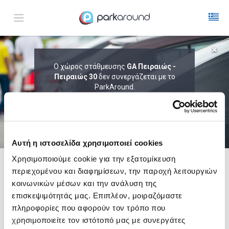
ΑΠΟΤΕΛΕΣΜΑΤΑ ΓΙΑ:
Ο χώρος στάθμευσης
GA Πειραιώς -
Πεμ 06 Αυγ 22:45
Πειραιώς 30
δεν συνεργάζεται με το
1
ΩΡΑ
ΑΦΙΞΗ
ΔΙΑΡΚΕΙΑ
ParkAround.
ΤΟ PARKAROUND ΕΠΕΚΤΕΙΝΕΙ ΣΥΝΕΧΩΣ
ΤΟ ΔΙΚΤΥΟ ΤΟΥ ΚΑΙ ΠΡΟΣΦΕΡΕΙ
ΑΠΟΚΛΕΙΣΤΙΚΕΣ ΠΡΟΣΦΟΡΕΣ ΣΕ 200+
PARKING.
Αυτή η ιστοσελίδα χρησιμοποιεί cookies
Χρησιμοποιούμε cookie για την εξατομίκευση
περιεχομένου και διαφημίσεων, την παροχή λειτουργιών
Δες τώρα τα parking στο χάρτη και σύγκρινε
τιμή
και
απόσταση
κοινωνικών μέσων και την ανάλυση της
επισκεψιμότητάς μας. Επιπλέον, μοιραζόμαστε
πληροφορίες που αφορούν τον τρόπο που
χρησιμοποιείτε τον ιστότοπό μας με συνεργάτες