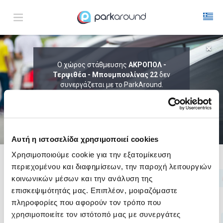
ΑΠΟΤΕΛΕΣΜΑΤΑ ΓΙΑ:
Ο χώρος στάθμευσης
ΑΚΡΟΠΟΛ -
Παρ 07 Αυγ 02:00
Τερψιθέα - Μπουμπουλίνας 22
δεν
1
ΩΡΑ
ΑΦΙΞΗ
ΔΙΑΡΚΕΙΑ
συνεργάζεται με το ParkAround.
ΤΟ PARKAROUND ΕΠΕΚΤΕΙΝΕΙ ΣΥΝΕΧΩΣ
ΤΟ ΔΙΚΤΥΟ ΤΟΥ ΚΑΙ ΠΡΟΣΦΕΡΕΙ
ΑΠΟΚΛΕΙΣΤΙΚΕΣ ΠΡΟΣΦΟΡΕΣ ΣΕ 200+
PARKING.
Αυτή η ιστοσελίδα χρησιμοποιεί cookies
Χρησιμοποιούμε cookie για την εξατομίκευση
περιεχομένου και διαφημίσεων, την παροχή λειτουργιών
Δες τώρα τα parking στο χάρτη και σύγκρινε
τιμή
και
απόσταση
κοινωνικών μέσων και την ανάλυση της
επισκεψιμότητάς μας. Επιπλέον, μοιραζόμαστε
πληροφορίες που αφορούν τον τρόπο που
χρησιμοποιείτε τον ιστότοπό μας με συνεργάτες