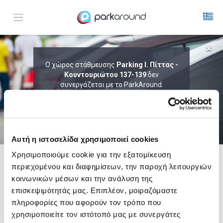
ΑΠΟΤΕΛΕΣΜΑΤΑ ΓΙΑ:
Ο χώρος στάθμευσης
Parking I. Πίττας -
Παρ 07 Αυγ 18:45
Κουντουριώτου 137-139
δεν
1
ΩΡΑ
ΑΦΙΞΗ
ΔΙΑΡΚΕΙΑ
συνεργάζεται με το ParkAround.
ΤΟ PARKAROUND ΕΠΕΚΤΕΙΝΕΙ ΣΥΝΕΧΩΣ
ΤΟ ΔΙΚΤΥΟ ΤΟΥ ΚΑΙ ΠΡΟΣΦΕΡΕΙ
ΑΠΟΚΛΕΙΣΤΙΚΕΣ ΠΡΟΣΦΟΡΕΣ ΣΕ 200+
PARKING.
Αυτή η ιστοσελίδα χρησιμοποιεί cookies
Χρησιμοποιούμε cookie για την εξατομίκευση
περιεχομένου και διαφημίσεων, την παροχή λειτουργιών
Δες τώρα τα parking στο χάρτη και σύγκρινε
τιμή
και
απόσταση
κοινωνικών μέσων και την ανάλυση της
επισκεψιμότητάς μας. Επιπλέον, μοιραζόμαστε
πληροφορίες που αφορούν τον τρόπο που
χρησιμοποιείτε τον ιστότοπό μας με συνεργάτες