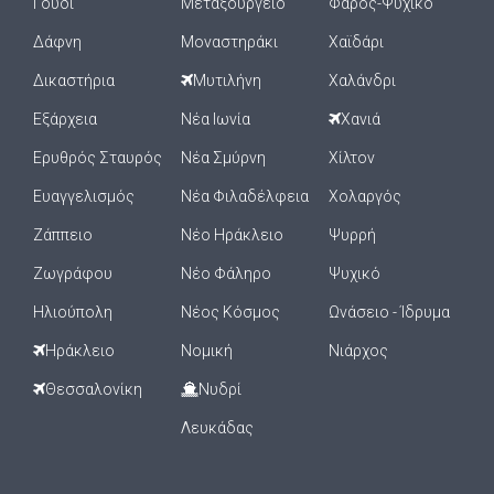
Γουδί
Μεταξουργείο
Φάρος-Ψυχικό
Δάφνη
Μοναστηράκι
Χαϊδάρι
Δικαστήρια
Μυτιλήνη
Χαλάνδρι
Εξάρχεια
Νέα Ιωνία
Χανιά
Ερυθρός Σταυρός
Νέα Σμύρνη
Χίλτον
Ευαγγελισμός
Νέα Φιλαδέλφεια
Χολαργός
Ζάππειο
Νέο Ηράκλειο
Ψυρρή
Ζωγράφου
Νέο Φάληρο
Ψυχικό
Ηλιούπολη
Νέος Κόσμος
Ωνάσειο - Ίδρυμα
Ηράκλειο
Νομική
Νιάρχος
Θεσσαλονίκη
Νυδρί
Λευκάδας