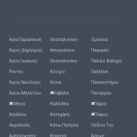
Αγία Παρασκευή
Θεσσαλονίκη -
Ομόνοια
Άγιος Δημήτριος
Ιπποκράτειο
Παγκράτι
Άγιος Ιωάννης
Θεσσαλονίκη -
Παλαιό Φάληρο
Ρέντης
Κέντρο
Παλλήνη
Άγιος Νικόλαος
Ιλίσια
Πανεπιστήμιο
Αγίου Μελετίου
Καβάλα
Πανόρμου
Αθήνα
Καλλιθέα
Πάρος
Αιγάλεω
Κατεχάκη
Πάφος
Ακρόπολη
Κάτω Πατήσια
Πεδίον Του
Αμπελόκηποι
Κηφισιά
Άρεως