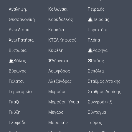
Ανάληψη,
Κολωνάκι
Πειραιάς
Θεσσαλονίκη
Κορυδαλλός
Πειραιάς
Άνω Λιόσια
Κουκάκι
Περιστέρι
Άνω Πατήσια
ΚΤΕΛ Κηφισού
Πλάκα
Βικτώρια
Κυψέλη
Ραφήνα
Βόλος
Λάρνακα
Ρόδος
Βύρωνας
Λεωφόρος
Σεπόλια
Γαλάτσι
Αλεξάνδρας
Σταθμός Αττικής
Γηροκομείο
Μαρούσι
Σταθμός Λαρίσης
Γκάζι
Μαρούσι - Υγεία
Συγγρού Φιξ
Γκύζη
Μέγαρο
Σύνταγμα
Γλυφάδα
Μουσικής
Ταύρος