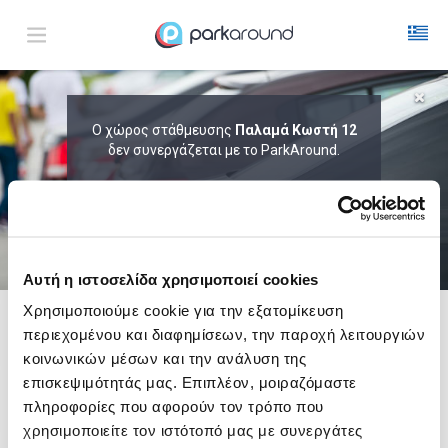
ΑΠΟΤΕΛΕΣΜΑΤΑ ΓΙΑ:
Ο χώρος στάθμευσης
Παλαμά Κωστή 12
Παρ 07 Αυγ 18:30
δεν συνεργάζεται με το ParkAround.
1
ΩΡΑ
ΑΦΙΞΗ
ΔΙΑΡΚΕΙΑ
ΤΟ PARKAROUND ΕΠΕΚΤΕΙΝΕΙ ΣΥΝΕΧΩΣ
ΤΟ ΔΙΚΤΥΟ ΤΟΥ ΚΑΙ ΠΡΟΣΦΕΡΕΙ
ΑΠΟΚΛΕΙΣΤΙΚΕΣ ΠΡΟΣΦΟΡΕΣ ΣΕ 200+
PARKING.
Αυτή η ιστοσελίδα χρησιμοποιεί cookies
Χρησιμοποιούμε cookie για την εξατομίκευση
περιεχομένου και διαφημίσεων, την παροχή λειτουργιών
Δες τώρα τα parking στο χάρτη και σύγκρινε
τιμή
και
απόσταση
κοινωνικών μέσων και την ανάλυση της
επισκεψιμότητάς μας. Επιπλέον, μοιραζόμαστε
πληροφορίες που αφορούν τον τρόπο που
χρησιμοποιείτε τον ιστότοπό μας με συνεργάτες