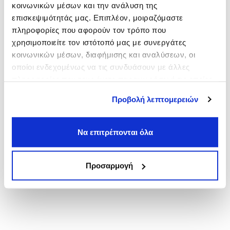
κοινωνικών μέσων και την ανάλυση της
Πειραιάς
επισκεψιμότητάς μας. Επιπλέον, μοιραζόμαστε
από
3,00€
πληροφορίες που αφορούν τον τρόπο που
Κορυδαλλός
χρησιμοποιείτε τον ιστότοπό μας με συνεργάτες
από
3,00€
κοινωνικών μέσων, διαφήμισης και αναλύσεων, οι
Άγιος Ιωάννης Ρέντης
οποίοι ενδεχομένως να τις συνδυάσουν με άλλες
από
3,00€
πληροφορίες που τους έχετε παραχωρήσει ή τις οποίες
έχουν συλλέξει σε σχέση με την από μέρους σας χρήση
Προβολή λεπτομερειών
των υπηρεσιών τους.
Να επιτρέπονται όλα
Προσαρμογή