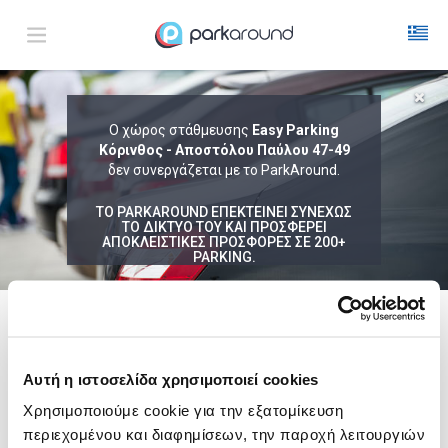
ΑΠΟΤΕΛΕΣΜΑΤΑ ΓΙΑ:
Ο χώρος στάθμευσης
Easy Parking
Κόρινθος - Αποστόλου Παύλου 47-49
Παρ 07 Αυγ 17:45
1
ΩΡΑ
ΑΦΙΞΗ
ΔΙΑΡΚΕΙΑ
δεν συνεργάζεται με το ParkAround.
ΤΟ PARKAROUND ΕΠΕΚΤΕΙΝΕΙ ΣΥΝΕΧΩΣ
ΤΟ ΔΙΚΤΥΟ ΤΟΥ ΚΑΙ ΠΡΟΣΦΕΡΕΙ
ΑΠΟΚΛΕΙΣΤΙΚΕΣ ΠΡΟΣΦΟΡΕΣ ΣΕ 200+
PARKING.
Δεν Βρέθηκαν Αποτελέσματα
Δες τώρα τα parking στο χάρτη και σύγκρινε
τιμή
και
απόσταση
ακολουθει μια λιστα με
ενδεικτικες περιοχες
Αυτή η ιστοσελίδα χρησιμοποιεί cookies
Κόρινθος
Χρησιμοποιούμε cookie για την εξατομίκευση
από
3,00€
περιεχομένου και διαφημίσεων, την παροχή λειτουργιών