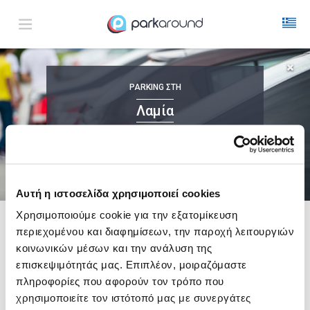
Λαμία
PARKING
ΣΤΗ
Σαβ 08 Αυγ 10:00
1
ΩΡΑ
ΑΦΙΞΗ
ΔΙΑΡΚΕΙΑ
Λαμία
ΜΕ ONLINE ΚΡΑΤΗΣΗ
Αυτή η ιστοσελίδα χρησιμοποιεί cookies
Χρησιμοποιούμε cookie για την εξατομίκευση
περιεχομένου και διαφημίσεων, την παροχή λειτουργιών
Δες τώρα τα parking στο χάρτη και σύγκρινε
τιμή
και
απόσταση
κοινωνικών μέσων και την ανάλυση της
επισκεψιμότητάς μας. Επιπλέον, μοιραζόμαστε
πληροφορίες που αφορούν τον τρόπο που
χρησιμοποιείτε τον ιστότοπό μας με συνεργάτες