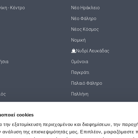
ίκη - Κέντρο
Νέο Ηράκλειο
Νέο Φάληρο
Νέος Κόσμος
Νομική
Νυδρί Λευκάδας
ήσια
Ομόνοια
Παγκράτι
Παλαιό Φάληρο
λός
Παλλήνη
Πανεπιστήμιο
μοποιεί cookies
ισού
Πανόρμου
α την εξατομίκευση περιεχομένου και διαφημίσεων, την παροχ
Πάρος
ν ανάλυση της επισκεψιμότητάς μας. Επιπλέον, μοιραζόμαστε 
α
Πάφος