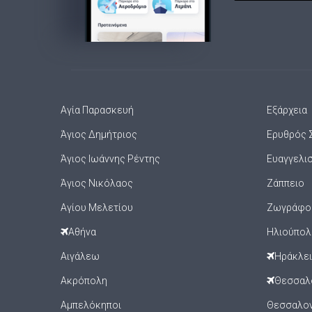
Αγία Παρασκευή
Εξάρχεια
Άγιος Δημήτριος
Ερυθρός 
Άγιος Ιωάννης Ρέντης
Ευαγγελι
Άγιος Νικόλαος
Ζάππειο
Αγίου Μελετίου
Ζωγράφο
Αθήνα
Ηλιούπολ
Αιγάλεω
Ηράκλε
Ακρόπολη
Θεσσαλ
Αμπελόκηποι
Θεσσαλονί