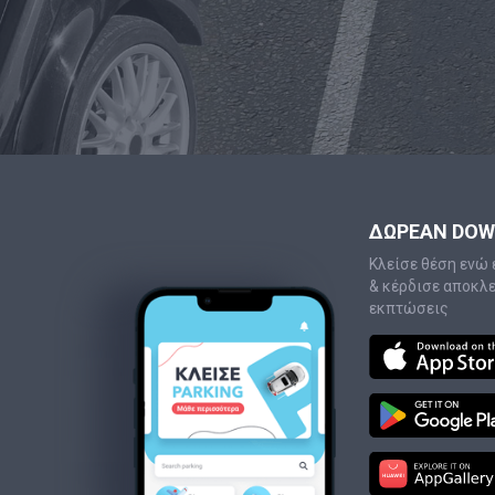
ΔΩΡΕΑΝ DO
Κλείσε θέση ενώ 
& κέρδισε αποκλ
εκπτώσεις