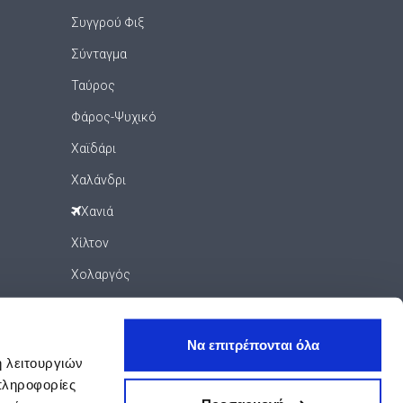
Συγγρού Φιξ
Σύνταγμα
Ταύρος
Φάρος-Ψυχικό
Χαϊδάρι
Χαλάνδρι
Χανιά
Χίλτον
Χολαργός
Ψυρρή
Ψυχικό
Να επιτρέπονται όλα
ή λειτουργιών
Ωνάσειο - Ίδρυμα Νιάρχος
πληροφορίες