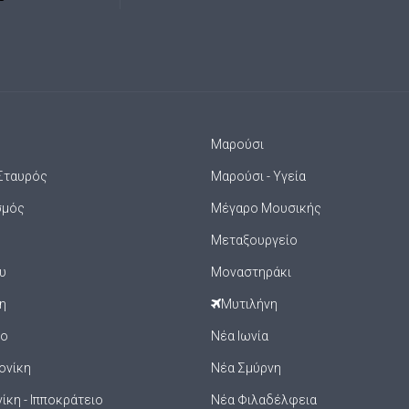
Μαρούσι
Σταυρός
Μαρούσι - Υγεία
σμός
Μέγαρο Μουσικής
Μεταξουργείο
υ
Μοναστηράκι
η
Μυτιλήνη
ιο
Νέα Ιωνία
ονίκη
Νέα Σμύρνη
κη - Ιπποκράτειο
Νέα Φιλαδέλφεια