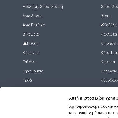
Ανάληψη, Θεσσαλονίκη
Θεσσαλον
Άνω Λιόσια
Ιλίσια
Άνω Πατήσια
Καβάλα
Βικτώρια
Καλλιθέα
Βόλος
Κατεχάκη
Βύρωνας
Κάτω Πατ
Γαλάτσι
Κηφισιά
Γηροκομείο
Κολωνάκι
Γκάζι
Κορυδαλ
Γκύζη
Κουκάκι
Αυτή η ιστοσελίδα χρησι
Γλυφάδα
ΚΤΕΛ Κηφ
Χρησιμοποιούμε cookie γι
Γουδί
Κυψέλη
κοινωνικών μέσων και τη
Δάφνη
Λάρνακ