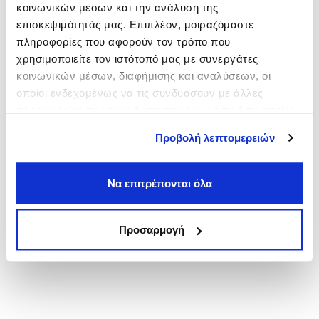
κοινωνικών μέσων και την ανάλυση της
Κόρινθος
επισκεψιμότητάς μας. Επιπλέον, μοιραζόμαστε
από
3,00€
πληροφορίες που αφορούν τον τρόπο που
Πειραιάς
χρησιμοποιείτε τον ιστότοπό μας με συνεργάτες
από
3,00€
κοινωνικών μέσων, διαφήμισης και αναλύσεων, οι
Νέο Φάληρο
οποίοι ενδεχομένως να τις συνδυάσουν με άλλες
από
3,00€
πληροφορίες που τους έχετε παραχωρήσει ή τις οποίες
έχουν συλλέξει σε σχέση με την από μέρους σας χρήση
Προβολή λεπτομερειών
των υπηρεσιών τους.
Να επιτρέπονται όλα
Προσαρμογή