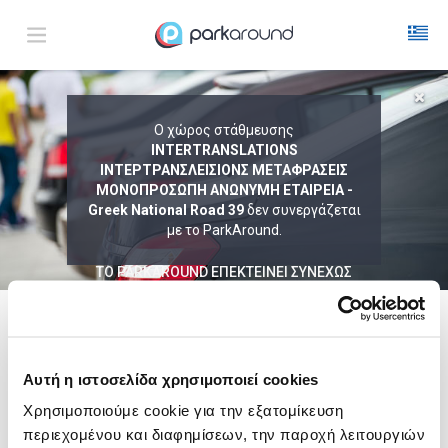
ΑΠΟΤΕΛΕΣΜΑΤΑ ΓΙΑ:
Ο χώρος στάθμευσης
Κυρ 09 Αυγ 07:30
INTERTRANSLATIONS
1
ΩΡΑ
ΑΦΙΞΗ
ΔΙΑΡΚΕΙΑ
ΙΝΤΕΡΤΡΑΝΣΛΕΙΣΙΟΝΣ ΜΕΤΑΦΡΑΣΕΙΣ
ΜΟΝΟΠΡΟΣΩΠΗ ΑΝΩΝΥΜΗ ΕΤΑΙΡΕΙΑ -
Greek National Road 39
δεν συνεργάζεται
με το ParkAround.
ΤΟ PARKAROUND ΕΠΕΚΤΕΙΝΕΙ ΣΥΝΕΧΩΣ
ΤΟ ΔΙΚΤΥΟ ΤΟΥ ΚΑΙ ΠΡΟΣΦΕΡΕΙ
ΑΠΟΚΛΕΙΣΤΙΚΕΣ ΠΡΟΣΦΟΡΕΣ ΣΕ 200+
PARKING.
Δεν Βρέθηκαν Αποτελέσματα
Δες τώρα τα parking στο χάρτη και σύγκρινε
τιμή
και
απόσταση
ακολουθει μια λιστα με
ενδεικτικες περιοχες
Αυτή η ιστοσελίδα χρησιμοποιεί cookies
Καλαμάτα
Χρησιμοποιούμε cookie για την εξατομίκευση
από
3,00€
περιεχομένου και διαφημίσεων, την παροχή λειτουργιών