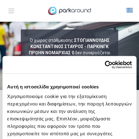
ΑΠΟΤΕΛΕΣΜΑΤΑ ΓΙΑ:
Ο χώρος στάθμευσης
ΣΤΟΓΙΑΝΝΟΥΔΗΣ
ΚΩΝΣΤΑΝΤΙΝΟΣ ΣΤΑΥΡΟΣ - ΠΑΡΚΙΝΓΚ
Σαβ 08 Αυγ 00:00
1
ΩΡΑ
ΑΦΙΞΗ
ΔΙΑΡΚΕΙΑ
ΠΡΩΗΝ ΝΟΜΑΡΧΙΑΣ 0
δεν συνεργάζεται
με το ParkAround.
ΤΟ PARKAROUND ΕΠΕΚΤΕΙΝΕΙ ΣΥΝΕΧΩΣ
ΤΟ ΔΙΚΤΥΟ ΤΟΥ ΚΑΙ ΠΡΟΣΦΕΡΕΙ
ΑΠΟΚΛΕΙΣΤΙΚΕΣ ΠΡΟΣΦΟΡΕΣ ΣΕ 200+
PARKING.
Αυτή η ιστοσελίδα χρησιμοποιεί cookies
Χρησιμοποιούμε cookie για την εξατομίκευση
περιεχομένου και διαφημίσεων, την παροχή λειτουργιών
Δες τώρα τα parking στο χάρτη και σύγκρινε
τιμή
και
απόσταση
κοινωνικών μέσων και την ανάλυση της
επισκεψιμότητάς μας. Επιπλέον, μοιραζόμαστε
πληροφορίες που αφορούν τον τρόπο που
χρησιμοποιείτε τον ιστότοπό μας με συνεργάτες