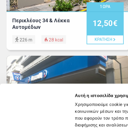
1
ΩΡΑ
Περικλέους 34 & Λέκκα
12,50€
Αυτομέδων
226 m
28
kcal
ΚΡΑΤΗΣΗ
Αυτή η ιστοσελίδα χρησι
Χρησιμοποιούμε cookie γι
1
ΩΡΑ
κοινωνικών μέσων και τη
που αφορούν τον τρόπο π
Ξενοφώντος 4
13,00€
διαφήμισης και αναλύσεων
AEGEAN